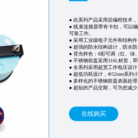
● 此系列产品采用后编程技术
● 线束连接器带有卡扣，可以
可靠工作。
● 采用工业级电子元件和结构
● 超强的防水结构设计，防水
●
背光样色：
8
彩可调（红、绿
● 不锈钢前盖采用
316L
材质，即
● 全系列采用超宽工作电压设
● 超低功耗设计，
Φ52mm
系列小
● 多样化的不锈钢前盖表面处
● 超短的产品交期，可为您减
在线购买