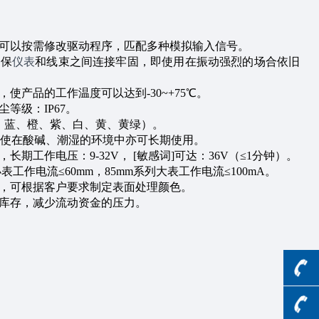
，可以按需修改驱动程序，匹配多种模拟输入信号。
确保
仪表
和线束之间连接牢固，即使用在振动强烈的场合依旧
件，使产品的工作温度可以达到
-30~+75℃
。
防尘等级：
IP67
。
、蓝、橙、紫、白、黄、黄绿）。
使在酸碱、潮湿的环境中亦可长期使用。
计，长期工作电压：
9-32V
， [敏感词]可达：
36V
（≤
1
分钟）。
表工作电流≤
60mm
，
85mm
系列大表工作电流≤
100mA
。
理，可根据客户要求制定表面处理颜色。
少库存，减少流动资金的压力。